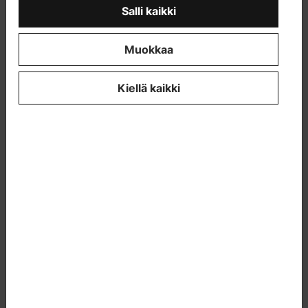
Salli kaikki
Muokkaa
Kiellä kaikki
Tietoja projektista
Kuvaus projektin teknisestä prosessista,
liiketoimintamallista ja linkittyvistä projekteista.
NPharvest