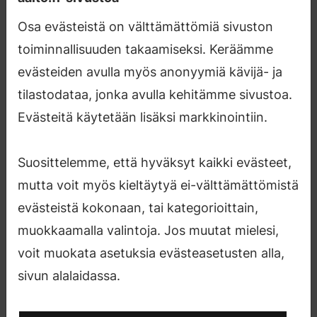
Me välitämme
yksityisyydestäsi.
Osa evästeistä on välttämättömiä sivuston
Et ole vielä antanut lupaa asettaa
toiminnallisuuden takaamiseksi. Keräämme
vaadittavia evästeitä sivustolta
Youtube.com. Hyväksy vaaditut
evästeiden avulla myös anonyymiä kävijä- ja
evästeet nähdäksesi tämän
sisällön.
tilastodataa, jonka avulla kehitämme sivustoa.
Evästeitä käytetään lisäksi markkinointiin.
Näytä
Evästeasetukset
sisältö
Suosittelemme, että hyväksyt kaikki evästeet,
mutta voit myös kieltäytyä ei-välttämättömistä
evästeistä kokonaan, tai kategorioittain,
muokkaamalla valintoja. Jos muutat mielesi,
Lue lisää...
voit muokata asetuksia evästeasetusten alla,
...projektista, tuloksista ja
sivun alalaidassa.
yhteistyökumppaneista tai kurkkaa blogiimme!