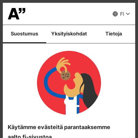
Merkki
muutoksestA!
Valikko
FI
NPharvest
Suostumus
Yksityiskohdat
Tietoja
NPharvest
NPharvest on Aallon ja sen
yhteistyökumppaneiden yhteinen hanke, jossa
tutkitaan ravinteiden talteenoton
mahdollisuuksia ja teknologiaa nestemäisistä
jätevirroista. Tämän sivun tarkoitus on tiedottaa
projektin tapahtumista, taustoista ja tuloksista.
Käytämme evästeitä parantaaksemme
aalto.fi-sivustoa