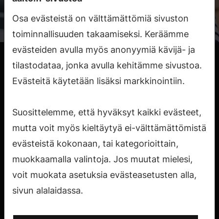
Osa evästeistä on välttämättömiä sivuston
toiminnallisuuden takaamiseksi. Keräämme
evästeiden avulla myös anonyymiä kävijä- ja
Tutustu Avoimen yliopiston syksyn
tilastodataa, jonka avulla kehitämme sivustoa.
opintoihin
Evästeitä käytetään lisäksi markkinointiin.
Kurssi-ilmoittautumiset alkavat 10.8. Oletko nuori
ja valmistumassa toiselta asteelta? Voit saada
Suosittelemme, että hyväksyt kaikki evästeet,
opintosetelin ja aloittaa opintosi avoimessa!
mutta voit myös kieltäytyä ei-välttämättömistä
Avoimen
evästeistä kokonaan, tai kategorioittain,
yliopiston
muokkaamalla valintoja. Jos muutat mielesi,
kurssivalikko
voit muokata asetuksia evästeasetusten alla,
Pikaohjeet
Avoimessa
sivun alalaidassa.
yliopistossa
opiskeluun